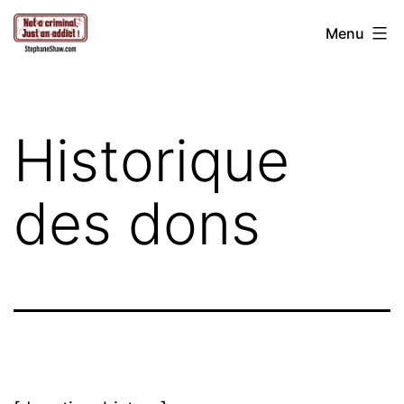
Aller
Stéphane
Menu
au
Shaw
contenu
Historique
des dons