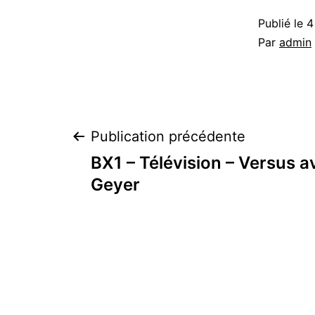
Publié le
4
Par
admin
Navigation
Publication précédente
BX1 – Télévision – Versus a
de
Geyer
l’article