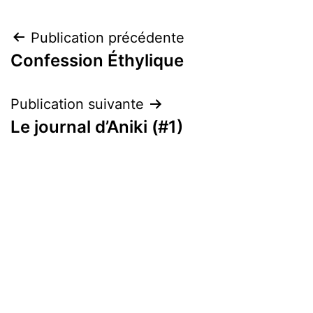
Navigation
Publication précédente
Confession Éthylique
de
l’article
Publication suivante
Le journal d’Aniki (#1)