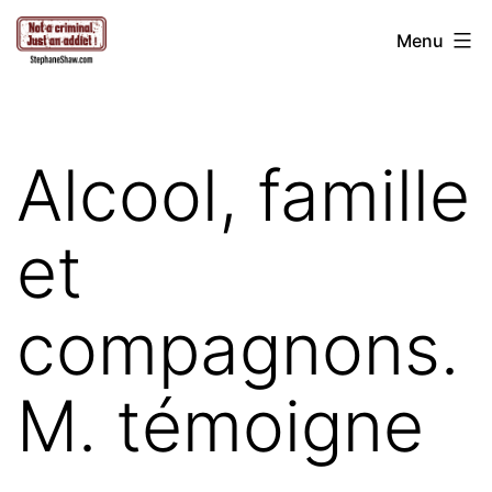
Aller
Stéphane
Menu
au
Shaw
contenu
Alcool, famille
et
compagnons.
M. témoigne