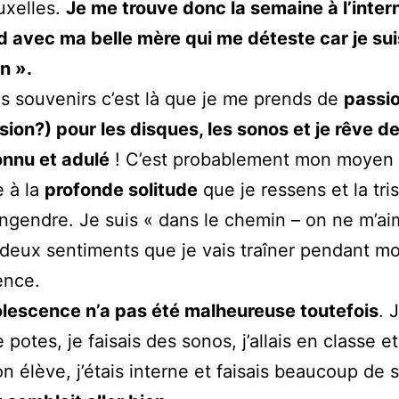
uxelles.
Je me trouve donc la semaine à l’intern
 avec ma belle mère qui me déteste car je sui
n ».
 souvenirs c’est là que je me prends de
passi
ion?) pour les disques, les sonos et je rêve d
onnu et adulé
! C’est probablement mon moyen
 à la
profonde solitude
que je ressens et la tri
engendre. Je suis « dans le chemin – on ne m’ai
 deux sentiments que je vais traîner pendant m
ence.
lescence n’a pas été malheureuse toutefois
. 
 potes, je faisais des sonos, j’allais en classe et 
on élève, j’étais interne et faisais beaucoup de s