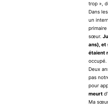
trop », 
Dans les
un inter
primaire
sœur.
Ju
ans), et
étaient
occupé.
Deux ans
pas notr
pour ap
meurt
d
Ma sœur 