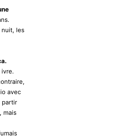
une
ans.
nuit, les
ça.
 ivre.
ontraire,
dio avec
 partir
, mais
fumais