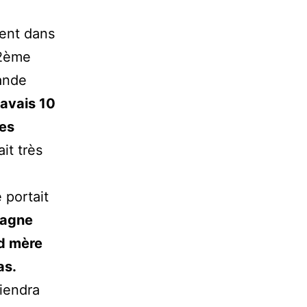
ment dans
 2ème
rande
avais 10
res
it très
e portait
magne
d mère
as.
iendra