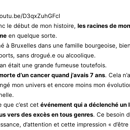
/youtu.be/D3qxZuhGFcI
nc le début de mon histoire,
les racines de mo
sme
en quelque sorte.
né à Bruxelles dans une famille bourgeoise, bie
ports, sans drogué.e ou alcoolique.
n était une grande fumeuse toutefois.
 morte d’un cancer quand j’avais 7 ans
. Cela n’
angé mon univers et encore moins mon évolutio
elle.
 que c’est cet
événement qui a déclenché un 
us vers des excès en tous genres
. Ce besoin 
ssance, d’attention et cette impression « d’être