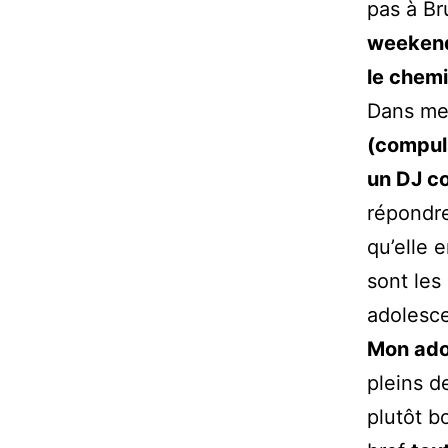
pas à Br
weekend
le chemi
Dans mes
(compuls
un DJ c
répondre
qu’elle 
sont les
adolesc
Mon ado
pleins de
plutôt b