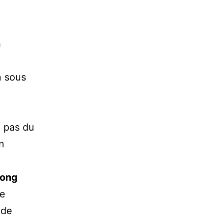
n
n sous
a pas du
n
long
de
 de