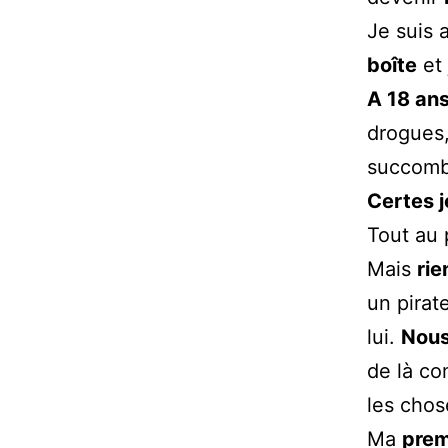
Je suis 
boîte
et 
A 18 an
drogues, 
succomb
Certes je
Tout au p
Mais
rie
un pirat
lui.
Nous
de là c
les chos
Ma
prem