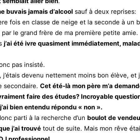
t semblait aller bien
.
ne buvais jamais d’alcool
sauf à deux reprises:
ère fois en classe de neige et la seconde à un
 par le grand frère de ma première petite amie.
is
j’ai été ivre quasiment immédiatement, mala
onc pas insisté.
, j’étais devenu nettement moins bon élève, et j’
 secondaire.
Cet été-là mon père m’a demandé
vraiment faire des études? Incroyable questio
 j’ai bien entendu répondu « non ».
donc parti à la recherche d’un
boulot de vendeu
que j’ai trouvé
tout de suite. Mais mon rêve étai
DJ professionnel
.