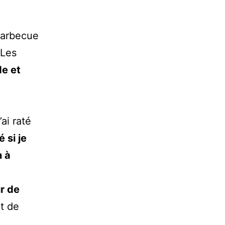
 barbecue
 Les
de et
ai raté
 si je
n à
r de
t de