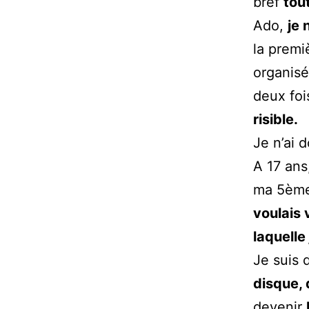
bref
tou
Ado,
je 
la premi
organisé
deux fo
risible.
Je n’ai d
A 17 ans
ma 5ème
voulais 
laquelle
Je suis 
disque, 
devenir