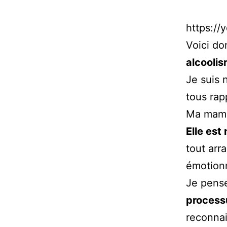
https:/
Voici do
alcooli
Je suis 
tous rap
Ma mama
Elle est
tout arr
émotionn
Je pense
process
reconnai