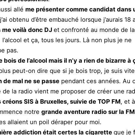
aussi allé
me présenter comme candidat dans 
j’ai obtenu d’être embauché lorsque j’aurais 18 
s me voilà donc DJ
et confronté au monde de la 
l’alcool et ça, tous les jours. Là non plus je ne
e pas.
 bois de l’alcool mais il n’y a rien de bizarre à 
lus peut-on dire que si je bois trop, je suis vite
n de mal ne se passe
pendant ces années. Au c
e de la radio vient me proposer de créer une ra
 créons SIS à Bruxelles, suivie de TOP FM
, et à
ommence notre
grande aventure radio sur la FM
es allaient un poil déraper pour moi.
ière addiction était certes la cigarette
que je 