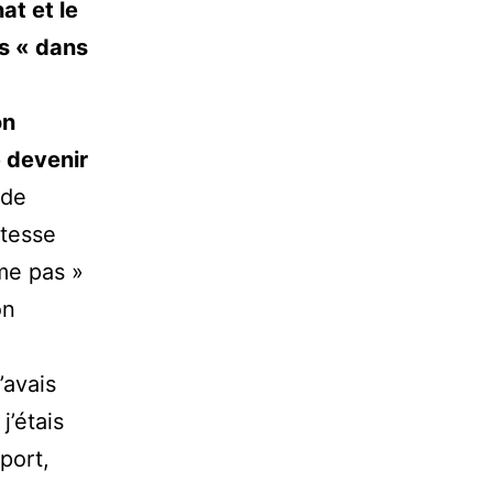
at et le
s « dans
on
e devenir
 de
stesse
me pas »
on
J’avais
j’étais
port,