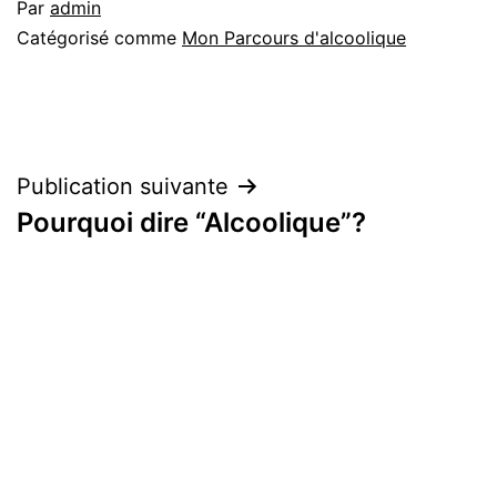
Par
admin
Catégorisé comme
Mon Parcours d'alcoolique
Navigation
Publication suivante
Pourquoi dire “Alcoolique”?
de
l’article