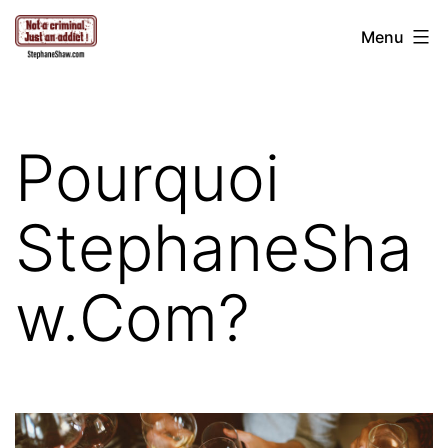
Aller
Stéphane
Menu
au
Shaw
contenu
Pourquoi
StephaneSha
w.Com?